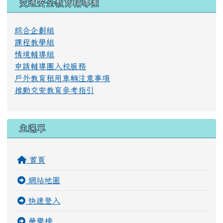
左邊區域內容
交通安全教育輔導團
綜合企劃組
課程教學組
情境輔導組
申請輔導團入校服務
戶外教育租用車輛注意事項
推動交安教育參考指引
主選單
首頁
網站地圖