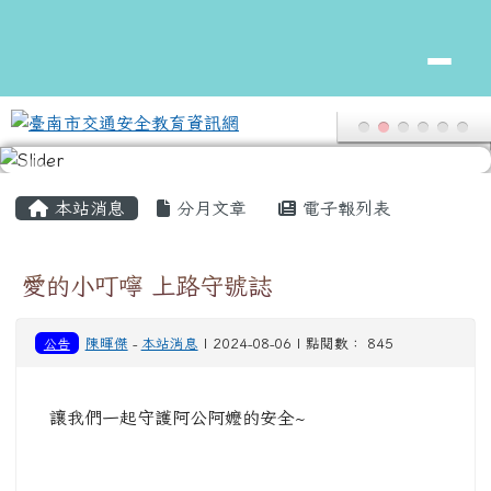
頁尾區域
主內容區域
本站消息
分月文章
電子報列表
愛的小叮嚀 上路守號誌
公告
陳暉傑
-
本站消息
| 2024-08-06 | 點閱數： 845
讓我們一起守護阿公阿嬤的安全~