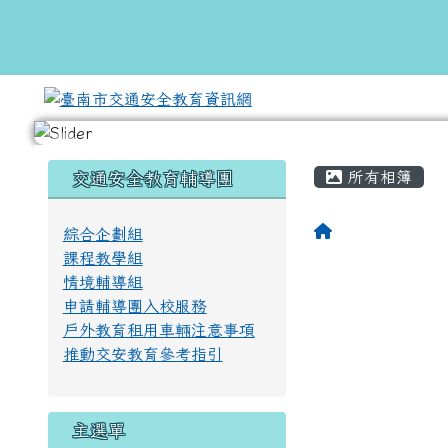
跳至主內容區
臺南市交通安全教育資訊
頁尾區域
主內容區
左邊區域內容
所有相簿
交通安全教育輔導團
回首頁
綜合企劃組
課程教學組
情境輔導組
申請輔導團入校服務
戶外教育租用車輛注意事項
推動交安教育參考指引
主選單