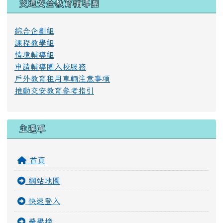
左邊區域內容
交通安全教育輔導團
綜合企劃組
課程教學組
情境輔導組
申請輔導團入校服務
戶外教育租用車輛注意事項
推動交安教育參考指引
主選單
首頁
網站地圖