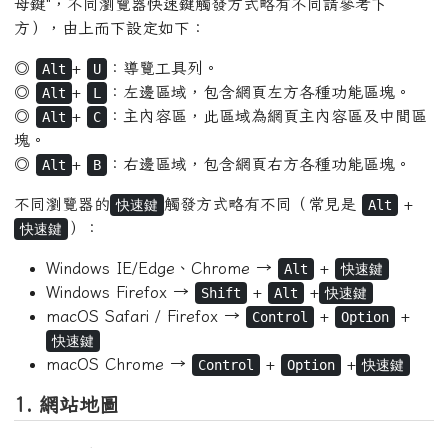
覽。
本網站的便捷鍵（按住鍵盤 "
鍵"不放，再按 "英文字
Alt
母鍵"，不同瀏覽器快速鍵觸發方式略有不同請參考下
方），由上而下設定如下：
◎
+
：導覽工具列。
Alt
U
◎
+
：左邊區域，包含網頁左方各種功能區塊。
Alt
L
◎
+
：主內容區，此區域為網頁主內容區及中間區
Alt
C
塊。
◎
+
：右邊區域，包含網頁右方各種功能區塊。
Alt
B
不同瀏覽器的
觸發方式略有不同（常見是
+
快速鍵
Alt
）：
快速鍵
Windows IE/Edge、Chrome →
+
Alt
快速鍵
Windows Firefox →
+
+
Shift
Alt
快速鍵
macOS Safari / Firefox →
+
+
Control
Option
快速鍵
macOS Chrome →
+
+
Control
Option
快速鍵