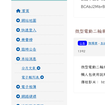
BCAbJ2MbrB
首頁
網站地圖
快速登入
微型電動二輪車
榮譽榜
公告
陳暉傑
-
本
臨時公告
1392
本站消息
微型電動二輪
分月文章
懶人包使用說明，雲
電子報列表
傳短影片： https
電子相簿
網路硬碟