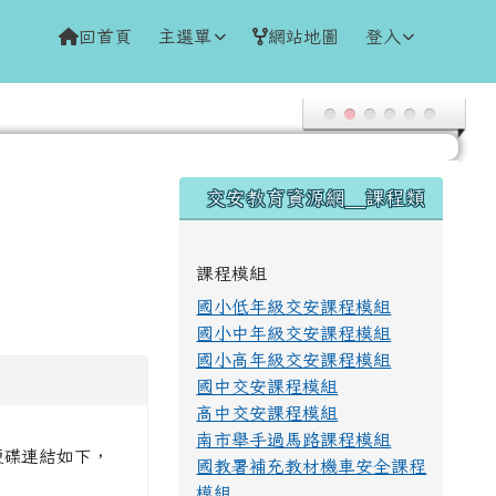
回首頁
主選單
網站地圖
登入
右邊區域內容
交安教育資源網＿課程類
課程模組
國小低年級交安課程模組
國小中年級交安課程模組
國小高年級交安課程模組
國中交安課程模組
高中交安課程模組
南市舉手過馬路課程模組
硬碟連結如下，
國教署補充教材機車安全課程
模組