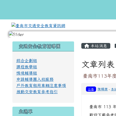
跳至主內容區
臺南市交通安全教育資訊
頁尾區域
主內容區
左邊區域內容
本站消息
交通安全教育輔導團
綜合企劃組
文章列表
課程教學組
情境輔導組
臺南市113年
申請輔導團入校服務
戶外教育租用車輛注意事項
公告
陳暉傑
-
本
推動交安教育參考指引
臺南市 11
主選單
歡迎下載參考運用。 h