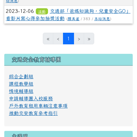
站消息
)
2023-12-06
交通部「爸媽知識夠，兒童安全GO」
活動
看影片寫心得參加抽獎活動
(
顏美雀
/ 383 /
本站消息
)
(目前頁次)
«
‹
1
›
»
左邊區域內容
交通安全教育輔導團
綜合企劃組
課程教學組
情境輔導組
申請輔導團入校服務
戶外教育租用車輛注意事項
推動交安教育參考指引
主選單