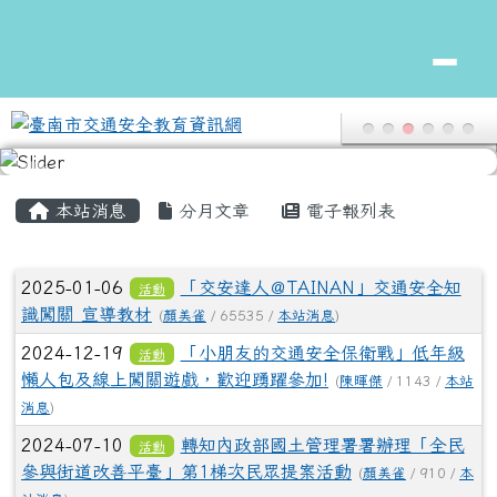
臺南市交通安全教育資訊網
跳至主內容區
頁尾區域
主內容區域
本站消息
分月文章
電子報列表
文章列表
2025-01-06
「交安達人＠TAINAN」交通安全知
活動
識闖關 宣導教材
(
顏美雀
/ 65535 /
本站消息
)
2024-12-19
「小朋友的交通安全保衛戰」低年級
活動
懶人包及線上闖關遊戲，歡迎踴躍參加!
(
陳暉傑
/ 1143 /
本站
消息
)
2024-07-10
轉知內政部國土管理署署辦理「全民
活動
參與街道改善平臺」第1梯次民眾提案活動
(
顏美雀
/ 910 /
本